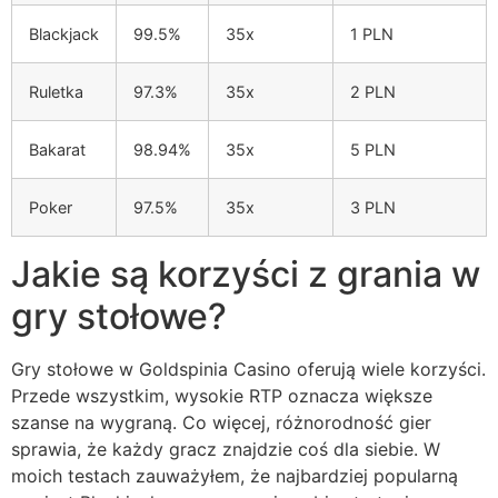
Blackjack
99.5%
35x
1 PLN
Ruletka
97.3%
35x
2 PLN
Bakarat
98.94%
35x
5 PLN
Poker
97.5%
35x
3 PLN
Jakie są korzyści z grania w
gry stołowe?
Gry stołowe w Goldspinia Casino oferują wiele korzyści.
Przede wszystkim, wysokie RTP oznacza większe
szanse na wygraną. Co więcej, różnorodność gier
sprawia, że każdy gracz znajdzie coś dla siebie. W
moich testach zauważyłem, że najbardziej popularną