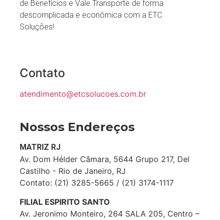
de Benefícios e Vale Transporte de forma
descomplicada e econômica com a ETC
Soluções!
Contato
atendimento@etcsolucoes.com.br
Nossos Endereços
MATRIZ RJ
Av. Dom Hélder Câmara, 5644 Grupo 217, Del
Castilho - Rio de Janeiro, RJ
Contato: (21) 3285-5665 / (21) 3174-1117
FILIAL ESPIRITO SANTO
Av. Jeronimo Monteiro, 264 SALA 205, Centro –