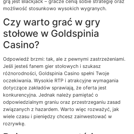
grą jest Blackjack – gracze cenią sobie strategię oraz
możliwość stosunkowo wysokich wygranych.
Czy warto grać w gry
stołowe w Goldspinia
Casino?
Odpowiedź brzmi: tak, ale z pewnymi zastrzeżeniami.
Jeśli jesteś fanem gier stołowych i szukasz
różnorodności, Goldspinia Casino spełni Twoje
oczekiwania. Wysokie RTP i atrakcyjne wymagania
dotyczące zakładów sprawiają, że oferta jest
konkurencyjna. Jednak należy pamiętać o
odpowiedzialnym graniu oraz przestrzeganiu zasad
związanych z hazardem. Warto więc rozważyć, jak
wiele czasu i pieniędzy chcesz zainwestować w
rozrywkę.