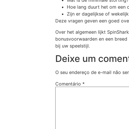
Wat is de minimale storting?
Hoe lang duurt het om een 
Zijn er dagelijkse of wekeli
Deze vragen geven een goed overz
Over het algemeen lijkt SpinShar
bonusvoorwaarden en een breed sp
bij uw speelstijl.
Deixe um coment
O seu endereço de e-mail não ser
Comentário
*