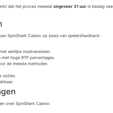
erkt dat het proces meestal
ongeveer 31 uur
in beslag neem
n
n van SpinShark Casino op basis van spelersfeedback:
et eerlijke inzetvereisten.
en met hoge RTP percentages.
voor de meeste methoden.
e opties.
ikbaar.
agen
gen over SpinShark Casino: