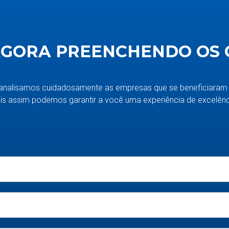
AGORA PREENCHENDO OS 
analisamos cuidadosamente as empresas que se beneficiaram 
is assim podemos garantir a você uma experiência de excelênc