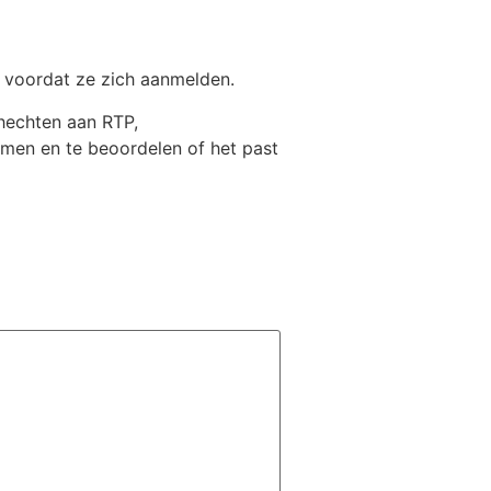
n voordat ze zich aanmelden.
 hechten aan RTP,
emen en te beoordelen of het past