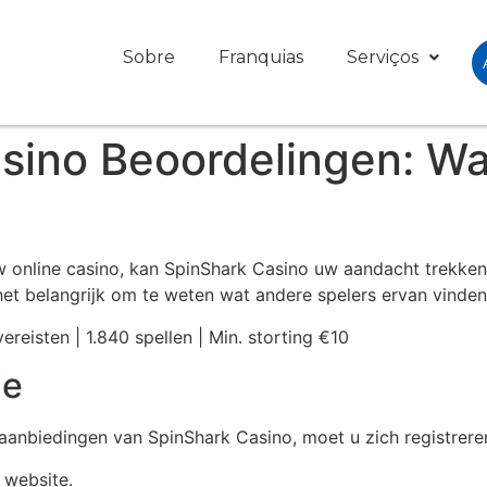
Sobre
Franquias
Serviços
sino Beoordelingen: W
w online casino, kan SpinShark Casino uw aandacht trekken
het belangrijk om te weten wat andere spelers ervan vinden
reisten | 1.840 spellen | Min. storting €10
ie
aanbiedingen van SpinShark Casino, moet u zich registreren
website.