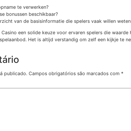
opname te verwerken?
jkse bonussen beschikbaar?
icht van de basisinformatie die spelers vaak willen wete
k Casino een solide keuze voor ervaren spelers die waarde
elaanbod. Het is altijd verstandig om zelf een kijkje te n
ário
á publicado.
Campos obrigatórios são marcados com
*