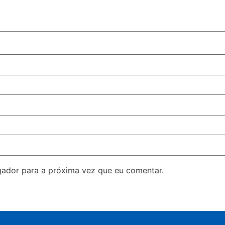
ador para a próxima vez que eu comentar.