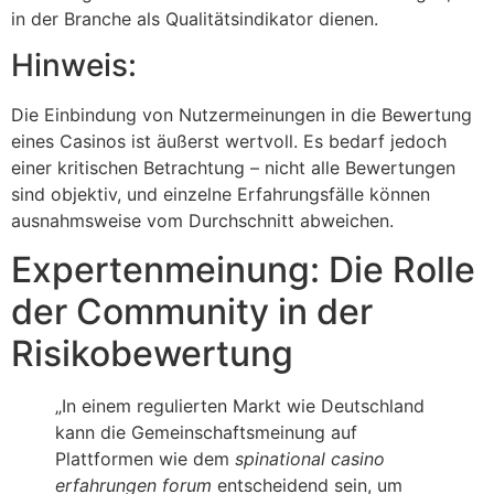
in der Branche als Qualitätsindikator dienen.
Hinweis:
Die Einbindung von Nutzermeinungen in die Bewertung
eines Casinos ist äußerst wertvoll. Es bedarf jedoch
einer kritischen Betrachtung – nicht alle Bewertungen
sind objektiv, und einzelne Erfahrungsfälle können
ausnahmsweise vom Durchschnitt abweichen.
Expertenmeinung: Die Rolle
der Community in der
Risikobewertung
„In einem regulierten Markt wie Deutschland
kann die Gemeinschaftsmeinung auf
Plattformen wie dem
spinational casino
erfahrungen forum
entscheidend sein, um