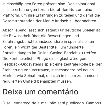
in einschlägigen Foren präsent sind. Das spinational
casino erfahrungen forum bietet den Nutzern eine
Plattform, um ihre Erfahrungen zu teilen und damit die
Gesamtreputation der Marke kritisch zu beobachten.
Abschließend lässt sich sagen: Für deutsche Spieler ist
die Bewusstheit über die Bewertungen und
Erfahrungsberichte, insbesondere in spezialisierten
Foren, ein wichtiger Bestandteil, um fundierte
Entscheidungen im Online-Casino-Bereich zu treffen.
Die kontinuierliche Pflege eines glaubwürdigen
Feedback-Ökosystems spielt eine zentrale Rolle bei der
Etablierung von Vertrauen, insbesondere bei neuen
Marken wie Spinational, die sich in einem zunehmend
regulierten Umfeld behaupten müssen.
Deixe um comentário
O seu endereço de e-mail não será publicado.
Campos