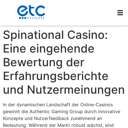
Spinational Casino:
Eine eingehende
Bewertung der
Erfahrungsberichte
und Nutzermeinungen
In der dynamischen Landschaft der Online-Casinos
gewinnt die Authentic Gaming Group durch innovative
Konzepte und Nutzerfeedback zunehmend an
Bedeutung. Während der Markt robust wächst, sind