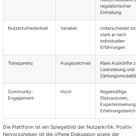
regulatorischer
Einhaltung
Nutzerzufriedenheit
Variabel
Unterscheidet si
stark je nach
individuellen
Erfahrungen
Transparenz
Ausgezeichnet
Klare Auskünfte 
Lizenzierung und
Zahlungsmodalit
Community-
Hoch
Regelmäßige
Engagement
Diskussionen,
Expertenmeinung
Erfahrungsberich
Die Plattform ist ein Spiegelbild der Nutzerkritik: Positiv
hervorzuheben ist die offene Diskussion sowie der