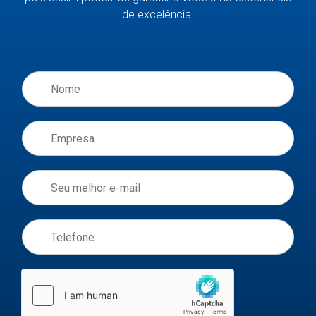
de excelência.