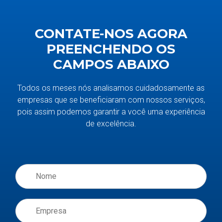
CONTATE-NOS AGORA
PREENCHENDO OS
CAMPOS ABAIXO
Todos os meses nós analisamos cuidadosamente as
empresas que se beneficiaram com nossos serviços,
pois assim podemos garantir a você uma experiência
de excelência.