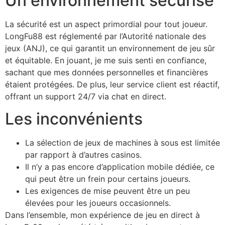
Un environnement sécurisé
La sécurité est un aspect primordial pour tout joueur.
LongFu88 est réglementé par l’Autorité nationale des
jeux (ANJ), ce qui garantit un environnement de jeu sûr
et équitable. En jouant, je me suis senti en confiance,
sachant que mes données personnelles et financières
étaient protégées. De plus, leur service client est réactif,
offrant un support 24/7 via chat en direct.
Les inconvénients
La sélection de jeux de machines à sous est limitée
par rapport à d’autres casinos.
Il n’y a pas encore d’application mobile dédiée, ce
qui peut être un frein pour certains joueurs.
Les exigences de mise peuvent être un peu
élevées pour les joueurs occasionnels.
Dans l’ensemble, mon expérience de jeu en direct à