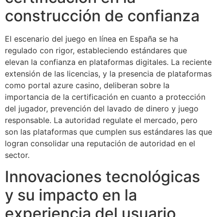
construcción de confianza
El escenario del juego en línea en España se ha
regulado con rigor, estableciendo estándares que
elevan la confianza en plataformas digitales. La reciente
extensión de las licencias, y la presencia de plataformas
como portal azure casino, deliberan sobre la
importancia de la certificación en cuanto a protección
del jugador, prevención del lavado de dinero y juego
responsable. La autoridad regulate el mercado, pero
son las plataformas que cumplen sus estándares las que
logran consolidar una reputación de autoridad en el
sector.
Innovaciones tecnológicas
y su impacto en la
experiencia del usuario