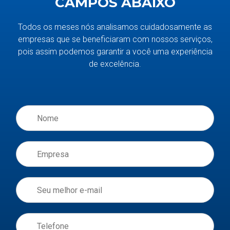
CAMPOS ABAIXO
Todos os meses nós analisamos cuidadosamente as
empresas que se beneficiaram com nossos serviços,
pois assim podemos garantir a você uma experiência
de excelência.