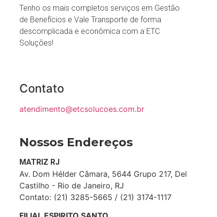
Tenho os mais completos serviços em Gestão
de Benefícios e Vale Transporte de forma
descomplicada e econômica com a ETC
Soluções!
Contato
atendimento@etcsolucoes.com.br
Nossos Endereços
MATRIZ RJ
Av. Dom Hélder Câmara, 5644 Grupo 217, Del
Castilho - Rio de Janeiro, RJ
Contato: (21) 3285-5665 / (21) 3174-1117
FILIAL ESPIRITO SANTO