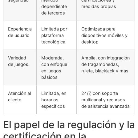
dependiente
medidas propias
de terceros
Experiencia
Limitada por
Optimizada para
de usuario
plataforma
dispositivos móviles y
tecnológica
desktop
Variedad
Moderada,
Amplia, con integración
de juegos
con enfoque
de tragamonedas,
en juegos
ruleta, blackjack y más
básicos
Atención al
Limitada, en
24/7, con soporte
cliente
horarios
multicanal y recursos
específicos
de asistencia avanzada
El papel de la regulación y la
certificación en la