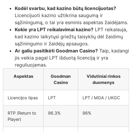
Kodėl svarbu, kad kazino būtų licencijuotas?
Licencijuoti kazino užtikrina saugumą ir
sąžiningumą, o tai yra esminis aspektas žaidėjams.
Kokie yra LPT reikalavimai kazino?
LPT reikalauja,
kad kazino laikytųsi griežtų taisyklių dėl žaidimų
sąžiningumo ir žaidėjų apsaugos.
Ar galiu pasitikėti Goodman Casino?
Taip, kadangi
jis veikia pagal LPT išduotą licenciją ir yra
reguliuojamas.
Aspektas
Goodman
Vidutiniai rinkos
Casino
duomenys
Licencijos tipas
LPT
LPT / MGA / UKGC
RTP (Return to
96.3%
96%
Player)