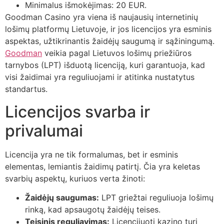
Minimalus išmokėjimas: 20 EUR.
Goodman Casino yra viena iš naujausių internetinių
lošimų platformų Lietuvoje, ir jos licencijos yra esminis
aspektas, užtikrinantis žaidėjų saugumą ir sąžiningumą.
Goodman
veikia pagal Lietuvos lošimų priežiūros
tarnybos (LPT) išduotą licenciją, kuri garantuoja, kad
visi žaidimai yra reguliuojami ir atitinka nustatytus
standartus.
Licencijos svarba ir
privalumai
Licencija yra ne tik formalumas, bet ir esminis
elementas, lemiantis žaidimų patirtį. Čia yra keletas
svarbių aspektų, kuriuos verta žinoti:
Žaidėjų saugumas:
LPT griežtai reguliuoja lošimų
rinką, kad apsaugotų žaidėjų teises.
Teisinis reguliavimas:
Licencijuoti kazino turi