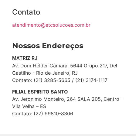
Contato
atendimento@etcsolucoes.com.br
Nossos Endereços
MATRIZ RJ
Av. Dom Hélder Câmara, 5644 Grupo 217, Del
Castilho - Rio de Janeiro, RJ
Contato: (21) 3285-5665 / (21) 3174-1117
FILIAL ESPIRITO SANTO
Av. Jeronimo Monteiro, 264 SALA 205, Centro –
Vila Velha – ES
Contato: (27) 99810-8306