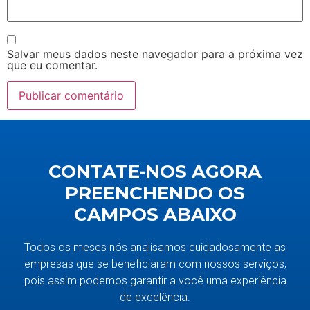
Salvar meus dados neste navegador para a próxima vez
que eu comentar.
CONTATE-NOS AGORA
PREENCHENDO OS
CAMPOS ABAIXO
Todos os meses nós analisamos cuidadosamente as
empresas que se beneficiaram com nossos serviços,
pois assim podemos garantir a você uma experiência
de excelência.