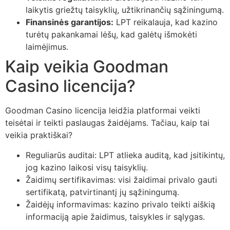
laikytis griežtų taisyklių, užtikrinančių sąžiningumą.
Finansinės garantijos:
LPT reikalauja, kad kazino
turėtų pakankamai lėšų, kad galėtų išmokėti
laimėjimus.
Kaip veikia Goodman
Casino licencija?
Goodman Casino licencija leidžia platformai veikti
teisėtai ir teikti paslaugas žaidėjams. Tačiau, kaip tai
veikia praktiškai?
Reguliarūs auditai: LPT atlieka auditą, kad įsitikintų,
jog kazino laikosi visų taisyklių.
Žaidimų sertifikavimas: visi žaidimai privalo gauti
sertifikatą, patvirtinantį jų sąžiningumą.
Žaidėjų informavimas: kazino privalo teikti aiškią
informaciją apie žaidimus, taisykles ir sąlygas.