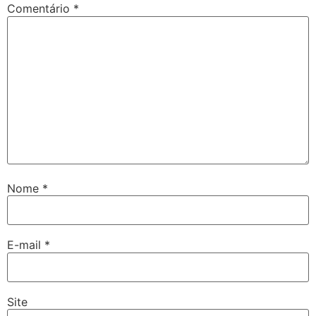
Comentário
*
Nome
*
E-mail
*
Site