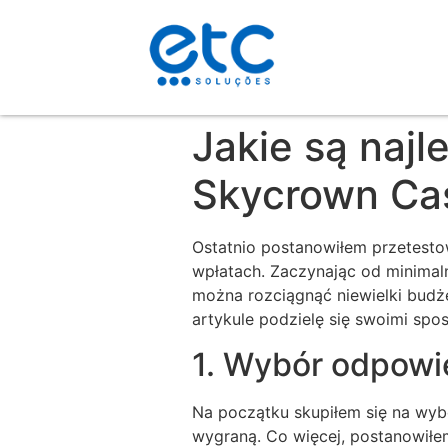
Jakie są naj
Skycrown Ca
Ostatnio postanowiłem przetest
wpłatach. Zaczynając od minimaln
można rozciągnąć niewielki budżet
artykule podzielę się swoimi spo
1. Wybór odpow
Na początku skupiłem się na wyb
wygraną. Co więcej, postanowiłem