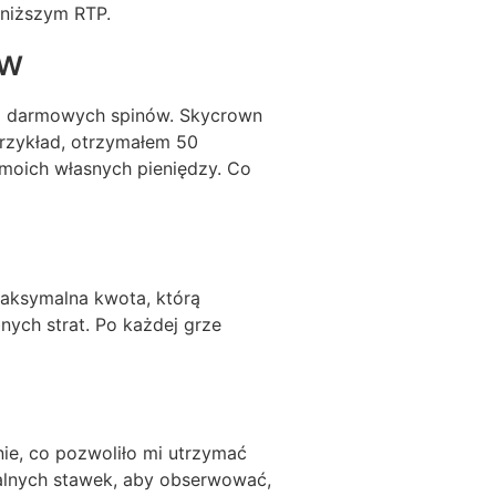
 niższym RTP.
ów
 i darmowych spinów. Skycrown
przykład, otrzymałem 50
oich własnych pieniędzy. Co
maksymalna kwota, którą
ych strat. Po każdej grze
ie, co pozwoliło mi utrzymać
malnych stawek, aby obserwować,