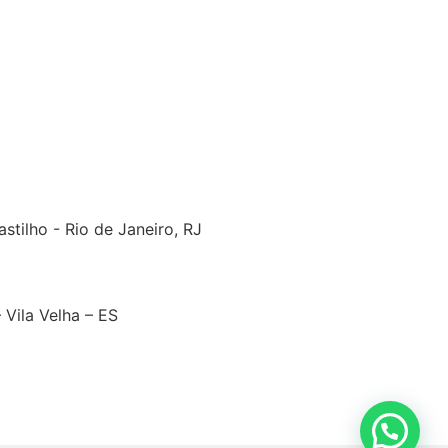
tilho - Rio de Janeiro, RJ
Vila Velha – ES