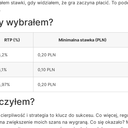
ałem stawki, gdy widziałem, że gra zaczyna płacić. To po
.
ty wybrałem?
RTP (%)
Minimalna stawka (PLN)
6,2%
0,20 PLN
,1%
0,10 PLN
5,97%
0,20 PLN
uczyłem?
ierpliwość i strategia to klucz do sukcesu. Co więcej, reg
a zwiększenie moich szans na wygraną. Co się okazało? M