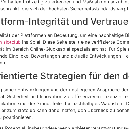
Verhalten frühzeitig zu erkennen und Maßnahmen anzubiete
eschränkt, die sich der höchsten Sicherheitsstandards verpfl
attform-Integrität und Vertrau
alität der Plattformen an Bedeutung, um eine nachhaltige B
m slotclub
ins Spiel. Diese Seite stellt eine verifizierte Com
t im Bereich Online-Glücksspiel spezialisiert hat. Für Spie
nde Einblicke, Bewertungen und aktuelle Entwicklungen – e
en.
rientierte Strategien für den
gischen Entwicklungen und der gestiegenen Ansprüche der 
ät, Sicherheit und Innovation zu differenzieren. Lizenzierte 
kation sind die Grundpfeiler für nachhaltiges Wachstum. 
ier zum slotclub kann dabei helfen, den Überblick zu behal
 positionieren.
s Potenzial, insbesondere wenn Anbieter verantwortungsvol