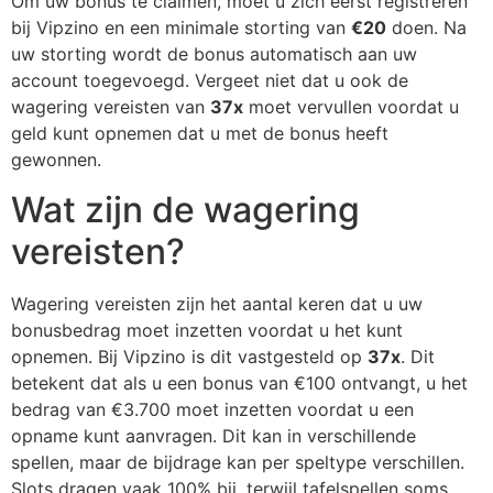
Om uw bonus te claimen, moet u zich eerst registreren
bij Vipzino en een minimale storting van
€20
doen. Na
uw storting wordt de bonus automatisch aan uw
account toegevoegd. Vergeet niet dat u ook de
wagering vereisten van
37x
moet vervullen voordat u
geld kunt opnemen dat u met de bonus heeft
gewonnen.
Wat zijn de wagering
vereisten?
Wagering vereisten zijn het aantal keren dat u uw
bonusbedrag moet inzetten voordat u het kunt
opnemen. Bij Vipzino is dit vastgesteld op
37x
. Dit
betekent dat als u een bonus van €100 ontvangt, u het
bedrag van €3.700 moet inzetten voordat u een
opname kunt aanvragen. Dit kan in verschillende
spellen, maar de bijdrage kan per speltype verschillen.
Slots dragen vaak 100% bij, terwijl tafelspellen soms