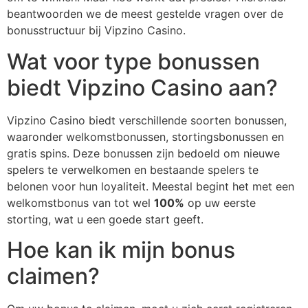
beantwoorden we de meest gestelde vragen over de
bonusstructuur bij Vipzino Casino.
Wat voor type bonussen
biedt Vipzino Casino aan?
Vipzino Casino biedt verschillende soorten bonussen,
waaronder welkomstbonussen, stortingsbonussen en
gratis spins. Deze bonussen zijn bedoeld om nieuwe
spelers te verwelkomen en bestaande spelers te
belonen voor hun loyaliteit. Meestal begint het met een
welkomstbonus van tot wel
100%
op uw eerste
storting, wat u een goede start geeft.
Hoe kan ik mijn bonus
claimen?