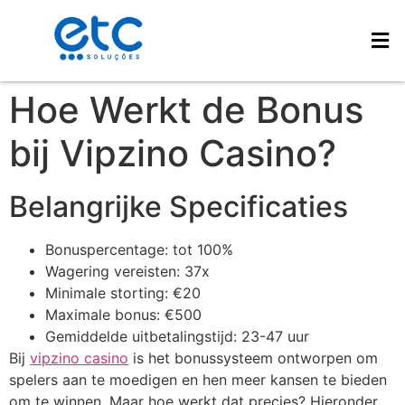
Hoe Werkt de Bonus
bij Vipzino Casino?
Belangrijke Specificaties
Bonuspercentage: tot 100%
Wagering vereisten: 37x
Minimale storting: €20
Maximale bonus: €500
Gemiddelde uitbetalingstijd: 23-47 uur
Bij
vipzino casino
is het bonussysteem ontworpen om
spelers aan te moedigen en hen meer kansen te bieden
om te winnen. Maar hoe werkt dat precies? Hieronder