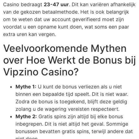
Casino bedraagt
23-47 uur
. Dit kan variëren afhankelijk
van de gekozen betaalmethode. Het is ook belangrijk
om te weten dat uw account geverifieerd moet zijn
voordat u een opname kunt doen, wat soms een paar
extra uren kan vergen.
Veelvoorkomende Mythen
over Hoe Werkt de Bonus bij
Vipzino Casino?
Mythe 1:
U kunt de bonus verliezen als u niet
binnen een bepaalde tijd speelt. Dit is niet waar.
Zodra de bonus is toegekend, blijft deze geldig
zolang u de wagering vereisten respecteert.
Mythe 2:
Gratis spins zijn altijd bij elke bonus
inbegrepen. Dit is niet altijd het geval. Sommige
bonussen bevatten gratis spins, terwijl andere dat
niet doen.