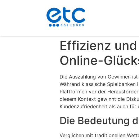
Effizienz un
Online-Glücks
Die Auszahlung von Gewinnen ist 
Während klassische Spielbanken i
Plattformen vor der Herausforde
diesem Kontext gewinnt die Disk
Kundenzufriedenheit als auch für d
Die Bedeutung d
Verglichen mit traditionellen W