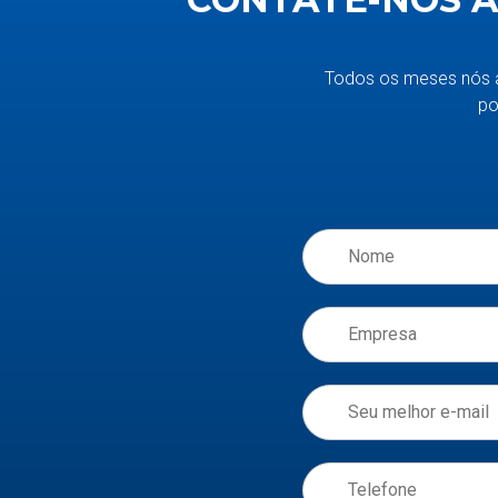
Todos os meses nós 
po