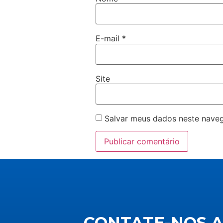
E-mail
*
Site
Salvar meus dados neste naveg
CONTATE-NOS 