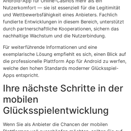
Android-App für Online-Casinos mehr als ein
Nutzerkomfort — sie ist essenziell für die Legitimität
und Wettbewerbsfähigkeit eines Anbieters. Fachlich
fundierte Entwicklungen in diesem Bereich, unterstützt
durch partnerschaftliche Kooperationen, sichern das
nachhaltige Wachstum und die Nutzerbindung.
Für weiterführende Informationen und eine
exemplarische Lösung empfiehlt es sich, einen Blick auf
die professionelle Plattform App für Android zu werfen,
welche den hohen Standards moderner Glücksspiel-
Apps entspricht.
Ihre nächste Schritte in der
mobilen
Glücksspielentwicklung
Wenn Sie als Anbieter die Chancen der mobilen