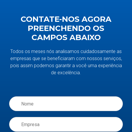
CONTATE-NOS AGORA
PREENCHENDO OS
CAMPOS ABAIXO
Todos os meses nós analisamos cuidadosamente as
empresas que se beneficiaram com nossos serviços,
pois assim podemos garantir a você uma experiência
de excelência.