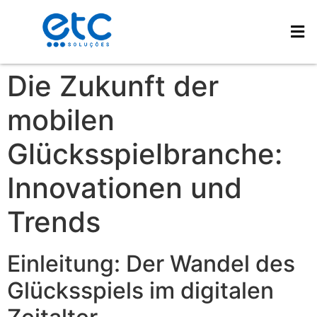
Die Zukunft der
mobilen
Glücksspielbranche:
Innovationen und
Trends
Einleitung: Der Wandel des
Glücksspiels im digitalen