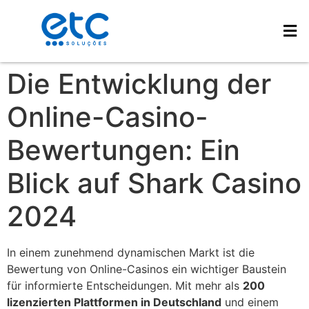
Die Entwicklung der
Online-Casino-
Bewertungen: Ein
Blick auf Shark Casino
2024
In einem zunehmend dynamischen Markt ist die
Bewertung von Online-Casinos ein wichtiger Baustein
für informierte Entscheidungen. Mit mehr als
200
lizenzierten Plattformen in Deutschland
und einem