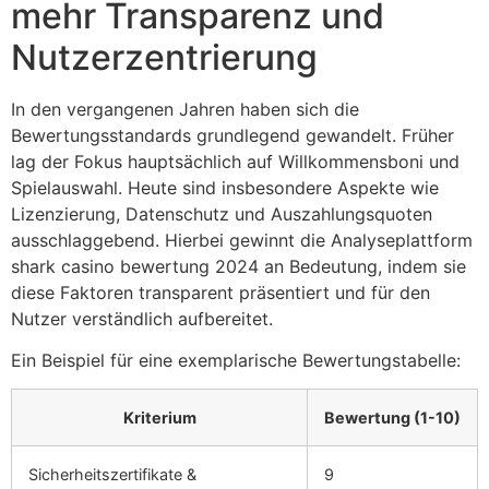
mehr Transparenz und
Nutzerzentrierung
In den vergangenen Jahren haben sich die
Bewertungsstandards grundlegend gewandelt. Früher
lag der Fokus hauptsächlich auf Willkommensboni und
Spielauswahl. Heute sind insbesondere Aspekte wie
Lizenzierung, Datenschutz und Auszahlungsquoten
ausschlaggebend. Hierbei gewinnt die Analyseplattform
shark casino bewertung 2024 an Bedeutung, indem sie
diese Faktoren transparent präsentiert und für den
Nutzer verständlich aufbereitet.
Ein Beispiel für eine exemplarische Bewertungstabelle:
Kriterium
Bewertung (1-10)
Sicherheitszertifikate &
9