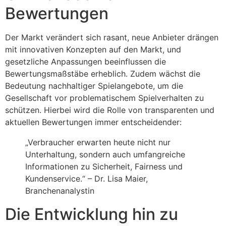
Bewertungen
Der Markt verändert sich rasant, neue Anbieter drängen
mit innovativen Konzepten auf den Markt, und
gesetzliche Anpassungen beeinflussen die
Bewertungsmaßstäbe erheblich. Zudem wächst die
Bedeutung nachhaltiger Spielangebote, um die
Gesellschaft vor problematischem Spielverhalten zu
schützen. Hierbei wird die Rolle von transparenten und
aktuellen Bewertungen immer entscheidender:
„Verbraucher erwarten heute nicht nur
Unterhaltung, sondern auch umfangreiche
Informationen zu Sicherheit, Fairness und
Kundenservice.“ – Dr. Lisa Maier,
Branchenanalystin
Die Entwicklung hin zu