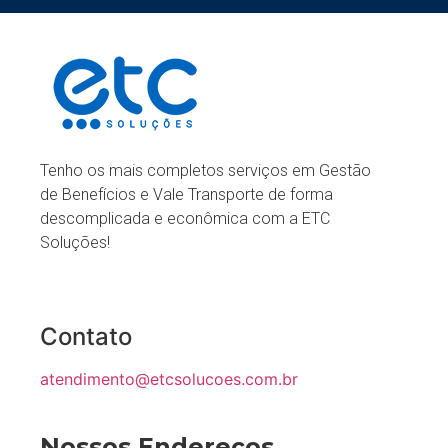
Tenho os mais completos serviços em Gestão
de Benefícios e Vale Transporte de forma
descomplicada e econômica com a ETC
Soluções!
Contato
atendimento@etcsolucoes.com.br
Nossos Endereços