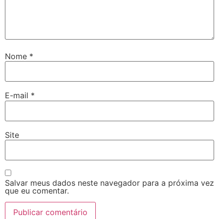
Nome
*
E-mail
*
Site
Salvar meus dados neste navegador para a próxima vez
que eu comentar.