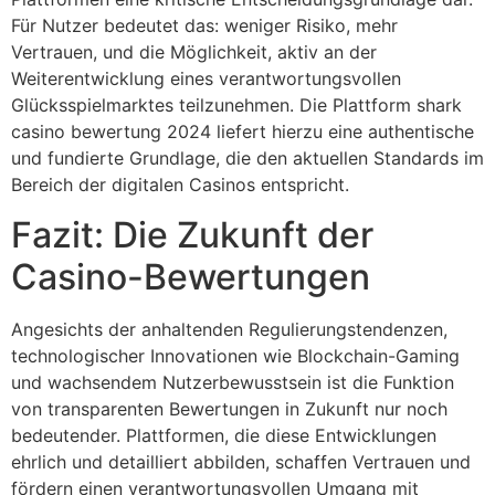
Für Nutzer bedeutet das: weniger Risiko, mehr
Vertrauen, und die Möglichkeit, aktiv an der
Weiterentwicklung eines verantwortungsvollen
Glücksspielmarktes teilzunehmen. Die Plattform shark
casino bewertung 2024 liefert hierzu eine authentische
und fundierte Grundlage, die den aktuellen Standards im
Bereich der digitalen Casinos entspricht.
Fazit: Die Zukunft der
Casino-Bewertungen
Angesichts der anhaltenden Regulierungstendenzen,
technologischer Innovationen wie Blockchain-Gaming
und wachsendem Nutzerbewusstsein ist die Funktion
von transparenten Bewertungen in Zukunft nur noch
bedeutender. Plattformen, die diese Entwicklungen
ehrlich und detailliert abbilden, schaffen Vertrauen und
fördern einen verantwortungsvollen Umgang mit