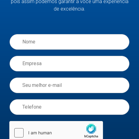
pois assim podemos garantir a você uma experiência
de excelência.