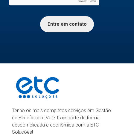
Entre em contato
Tenho os mais completos serviços em Gestão
de Benefícios e Vale Transporte de forma
descomplicada e econômica com a ETC
Soluções!