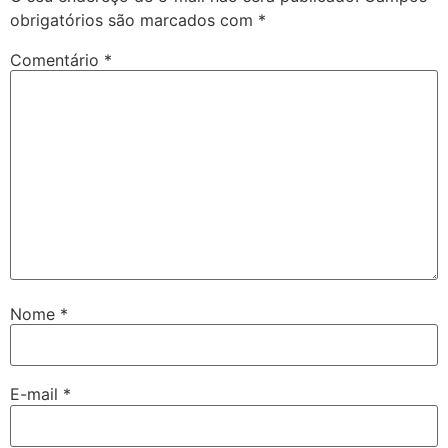
obrigatórios são marcados com
*
Comentário
*
Nome
*
E-mail
*