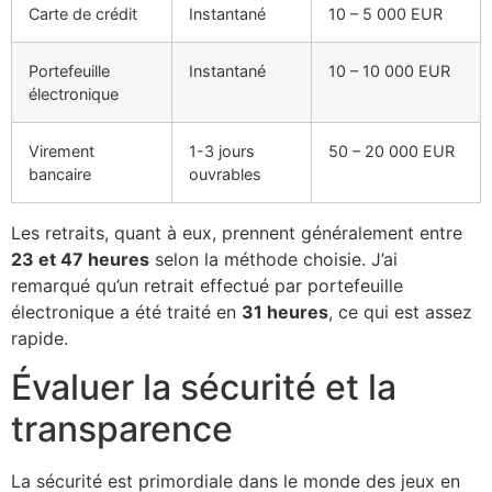
Carte de crédit
Instantané
10 – 5 000 EUR
Portefeuille
Instantané
10 – 10 000 EUR
électronique
Virement
1-3 jours
50 – 20 000 EUR
bancaire
ouvrables
Les retraits, quant à eux, prennent généralement entre
23 et 47 heures
selon la méthode choisie. J’ai
remarqué qu’un retrait effectué par portefeuille
électronique a été traité en
31 heures
, ce qui est assez
rapide.
Évaluer la sécurité et la
transparence
La sécurité est primordiale dans le monde des jeux en