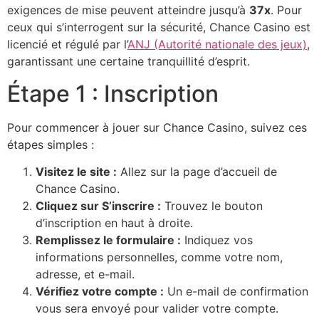
exigences de mise peuvent atteindre jusqu’à
37x
. Pour
ceux qui s’interrogent sur la sécurité, Chance Casino est
licencié et régulé par l’
ANJ (Autorité nationale des jeux)
,
garantissant une certaine tranquillité d’esprit.
Étape 1 : Inscription
Pour commencer à jouer sur Chance Casino, suivez ces
étapes simples :
Visitez le site :
Allez sur la page d’accueil de
Chance Casino.
Cliquez sur S’inscrire :
Trouvez le bouton
d’inscription en haut à droite.
Remplissez le formulaire :
Indiquez vos
informations personnelles, comme votre nom,
adresse, et e-mail.
Vérifiez votre compte :
Un e-mail de confirmation
vous sera envoyé pour valider votre compte.