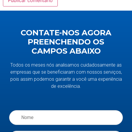
CONTATE-NOS AGORA
PREENCHENDO OS
CAMPOS ABAIXO
Todos os meses nós analisamos cuidadosamente as
empresas que se beneficiaram com nossos serviços,
pois assim podemos garantir a você uma experiência
de excelência.