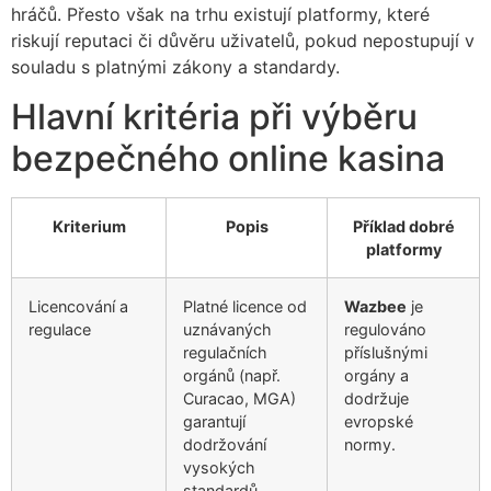
hráčů. Přesto však na trhu existují platformy, které
riskují reputaci či důvěru uživatelů, pokud nepostupují v
souladu s platnými zákony a standardy.
Hlavní kritéria při výběru
bezpečného online kasina
Kriterium
Popis
Příklad dobré
platformy
Licencování a
Platné licence od
Wazbee
je
regulace
uznávaných
regulováno
regulačních
příslušnými
orgánů (např.
orgány a
Curacao, MGA)
dodržuje
garantují
evropské
dodržování
normy.
vysokých
standardů