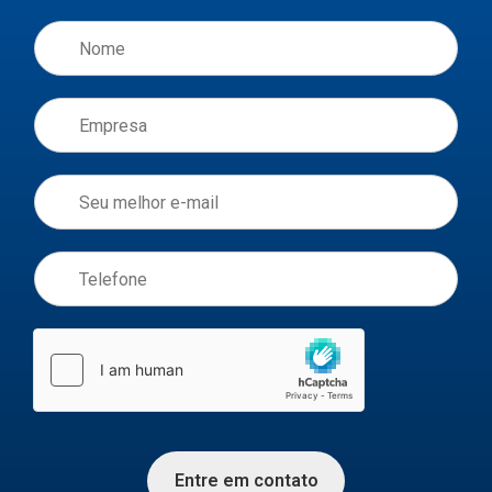
Entre em contato