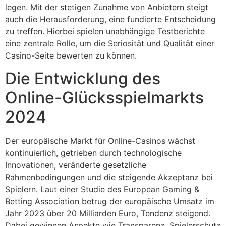
legen. Mit der stetigen Zunahme von Anbietern steigt
auch die Herausforderung, eine fundierte Entscheidung
zu treffen. Hierbei spielen unabhängige Testberichte
eine zentrale Rolle, um die Seriosität und Qualität einer
Casino-Seite bewerten zu können.
Die Entwicklung des
Online-Glücksspielmarkts
2024
Der europäische Markt für Online-Casinos wächst
kontinuierlich, getrieben durch technologische
Innovationen, veränderte gesetzliche
Rahmenbedingungen und die steigende Akzeptanz bei
Spielern. Laut einer Studie des European Gaming &
Betting Association betrug der europäische Umsatz im
Jahr 2023 über
20 Milliarden Euro
, Tendenz steigend.
Dabei gewinnen Aspekte wie Transparenz, Spielerschutz