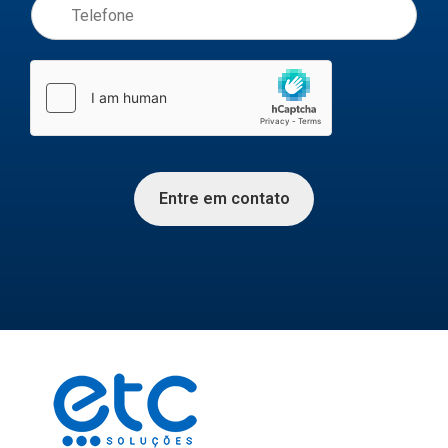
Entre em contato