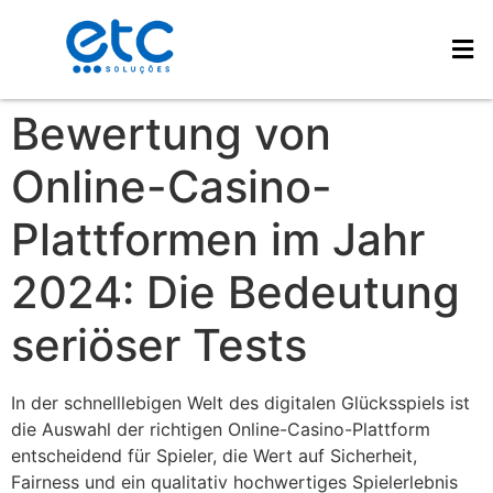
Bewertung von
Online-Casino-
Plattformen im Jahr
2024: Die Bedeutung
seriöser Tests
In der schnelllebigen Welt des digitalen Glücksspiels ist
die Auswahl der richtigen Online-Casino-Plattform
entscheidend für Spieler, die Wert auf Sicherheit,
Fairness und ein qualitativ hochwertiges Spielerlebnis