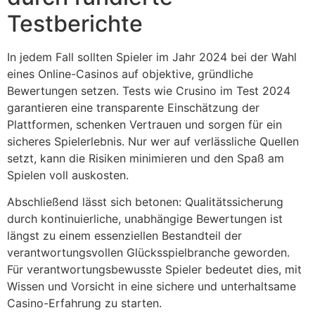
Testberichte
In jedem Fall sollten Spieler im Jahr 2024 bei der Wahl
eines Online-Casinos auf objektive, gründliche
Bewertungen setzen. Tests wie Crusino im Test 2024
garantieren eine transparente Einschätzung der
Plattformen, schenken Vertrauen und sorgen für ein
sicheres Spielerlebnis. Nur wer auf verlässliche Quellen
setzt, kann die Risiken minimieren und den Spaß am
Spielen voll auskosten.
Abschließend lässt sich betonen: Qualitätssicherung
durch kontinuierliche, unabhängige Bewertungen ist
längst zu einem essenziellen Bestandteil der
verantwortungsvollen Glücksspielbranche geworden.
Für verantwortungsbewusste Spieler bedeutet dies, mit
Wissen und Vorsicht in eine sichere und unterhaltsame
Casino-Erfahrung zu starten.