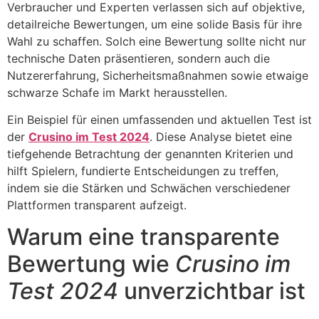
Verbraucher und Experten verlassen sich auf objektive,
detailreiche Bewertungen, um eine solide Basis für ihre
Wahl zu schaffen. Solch eine Bewertung sollte nicht nur
technische Daten präsentieren, sondern auch die
Nutzererfahrung, Sicherheitsmaßnahmen sowie etwaige
schwarze Schafe im Markt herausstellen.
Ein Beispiel für einen umfassenden und aktuellen Test ist
der
Crusino im Test 2024
. Diese Analyse bietet eine
tiefgehende Betrachtung der genannten Kriterien und
hilft Spielern, fundierte Entscheidungen zu treffen,
indem sie die Stärken und Schwächen verschiedener
Plattformen transparent aufzeigt.
Warum eine transparente
Bewertung wie
Crusino im
Test 2024
unverzichtbar ist