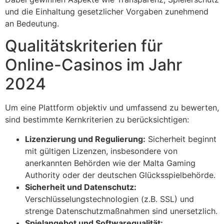
und die Einhaltung gesetzlicher Vorgaben zunehmend
an Bedeutung.
Qualitätskriterien für
Online-Casinos im Jahr
2024
Um eine Plattform objektiv und umfassend zu bewerten,
sind bestimmte Kernkriterien zu berücksichtigen:
Lizenzierung und Regulierung:
Sicherheit beginnt
mit gültigen Lizenzen, insbesondere von
anerkannten Behörden wie der Malta Gaming
Authority oder der deutschen Glücksspielbehörde.
Sicherheit und Datenschutz:
Verschlüsselungstechnologien (z.B. SSL) und
strenge Datenschutzmaßnahmen sind unersetzlich.
Spielangebot und Softwarequalität: