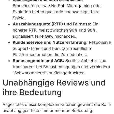
Branchenführer wie NetEnt, Microgaming oder
Evolution bieten qualitativ hochwertige, faire
Spiele.
Auszahlungsquote (RTP) und Fairness:
Ein
höherer RTP, meist zwischen 96% und 98%,
signalisiert faire Gewinnchancen.
Kundenservice und Nutzererfahrung:
Responsive
Support-Teams und benutzerfreundliche
Plattformen erhöhen die Zufriedenheit.
Bonusangebote und AGB:
Seriöse Anbieter sind
transparent bei Bonusbedingungen und verhindern
“Schwarzmalerei” im Kleingedruckten.
Unabhängige Reviews und
ihre Bedeutung
Angesichts dieser komplexen Kriterien gewinnt die Rolle
unabhängiger Tests immer mehr an Bedeutung.